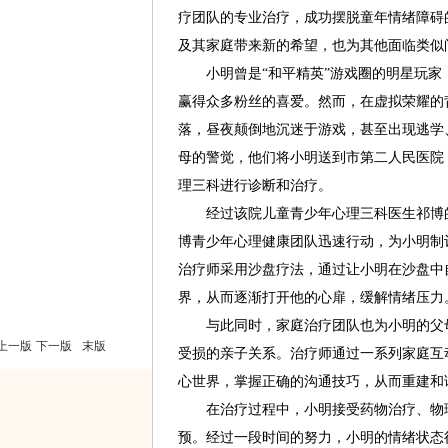
疗团队的专业治疗，成功摆脱童年情绪障碍
及其家庭带来新的希望，也为其他面临类似
小明曾是“和平精英”游戏圈的明星玩家
赢得众多粉丝的喜爱。然而，在虚拟荣耀的
落，昼夜颠倒地沉迷于游戏，甚至出现逃学
母的警觉，他们将小明送到市第二人民医院
理三科进行诊断和治疗。
经过该院儿童青少年心理三科医生祁博的
博青少年心理健康团队迅速行动，为小明制
治疗师采用沙盘疗法，通过让小明在沙盘中
界，从而逐渐打开他的心扉，缓解情绪压力
与此同时，家庭治疗团队也为小明的父母
上一版
下一版
末版
受损的亲子关系。治疗师通过一系列家庭互
心世界，掌握正确的沟通技巧，从而重建和
在治疗过程中，小明接受药物治疗、物理
预。经过一段时间的努力，小明的情绪状态