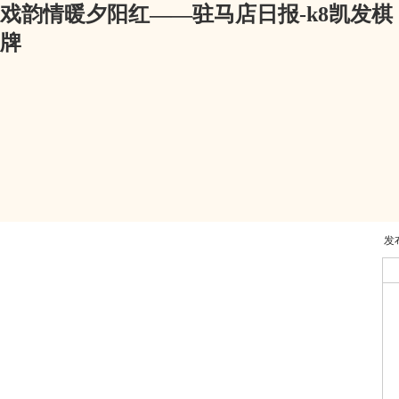
戏韵情暖夕阳红——驻马店日报-k8凯发棋
牌
发