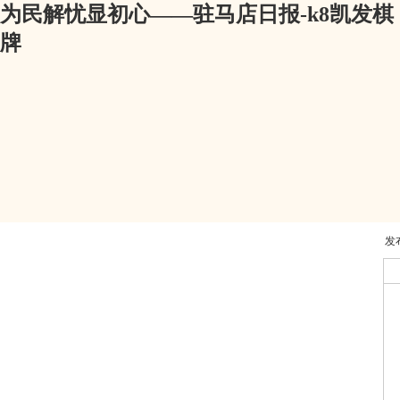
为民解忧显初心——驻马店日报-k8凯发棋
牌
发