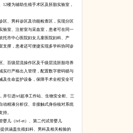
。12楼为辅助生殖手术区及胚胎实验室，
区、男科诊区及功能检查区，实现分区
实验室、注射室与采血室，患者可在同一
依托市中心医院妇女儿童医院妇科、产
室支撑，患者还可便捷实现多学科协同诊
、百级层流操作区及千级层流胚胎培养
域实行严格出入管理，配置数字密码锁与
械及生命监护设备，保障手术全程安全可
引进ivf超净工作站、生物安全柜、三
自动精液分析仪、非接触式身份核对系统
支持。
（ivf-et）、第二代试管婴儿
，并提供涵盖生殖妇科、男科及相关检验的