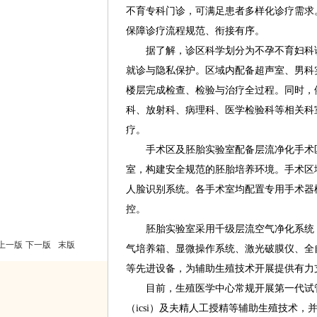
不育专科门诊，可满足患者多样化诊疗需求
保障诊疗流程规范、衔接有序。
据了解，诊区科学划分为不孕不育妇科诊
就诊与隐私保护。区域内配备超声室、男科
楼层完成检查、检验与治疗全过程。同时，
科、放射科、病理科、医学检验科等相关科
疗。
手术区及胚胎实验室配备层流净化手术区
室，构建安全规范的胚胎培养环境。手术区
人脸识别系统。各手术室均配置专用手术器
控。
胚胎实验室采用千级层流空气净化系统，并
上一版
下一版
末版
气培养箱、显微操作系统、激光破膜仪、全
等先进设备，为辅助生殖技术开展提供有力
目前，生殖医学中心常规开展第一代试管婴儿
（icsi）及夫精人工授精等辅助生殖技术