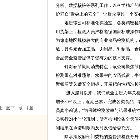
分析、数据核验等系列工作，以科学精准的
护群众“舌尖上的安全”，让群众度过一个安
走进该公司标准化实验室，各类精密检测
用货架上，检测人员严格遵循国家标准操作
为豫南地区规模较大的专业食品检测机构，
域，具备粮食加工品、肉制品、乳制品、食
食品安全监管提供了强有力的技术支撑。
针对春节期间消费特点，该公司聚焦节日
检测重点对准蔬菜、水果中的农药残留，牛
聚氰胺等关键安全指标，开展靶向性精准检
“进入腊月以来，我们就全面进入年关检
增长30%以上，近期已累计完成各类食品、
上一版
下一版
末版
员龚小莉说，“为保障检测效率与结果准确
员实行24小时轮班制，所有检测设备全天
测结果在承诺时限内及时反馈给委托方。”
除承担政府部门委托的监督抽检任务外，