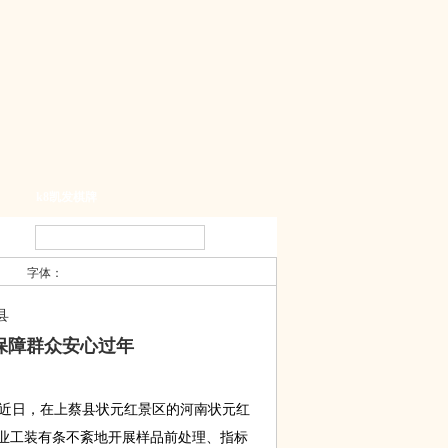
k8凯发棋牌
字体：
县
保障群众安心过年
）近日，在上蔡县状元红景区的河南状元红
业工装有条不紊地开展样品前处理、指标