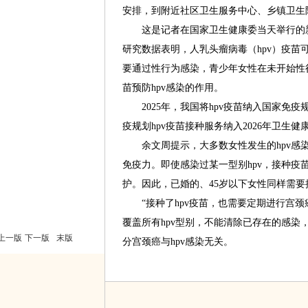
安排，到附近社区卫生服务中心、乡镇卫生院
这是记者在国家卫生健康委当天举行的新
研究数据表明，人乳头瘤病毒（hpv）疫苗可
要通过性行为感染，青少年女性在未开始性行
苗预防hpv感染的作用。
2025年，我国将hpv疫苗纳入国家免疫
疫规划hpv疫苗接种服务纳入2026年卫生
余文周提示，大多数女性发生的hpv感染
免疫力。即使感染过某一型别hpv，接种疫
护。因此，已婚的、45岁以下女性同样需要
“接种了hpv疫苗，也需要定期进行宫颈癌
覆盖所有hpv型别，不能清除已存在的感染
上一版
下一版
末版
分宫颈癌与hpv感染无关。