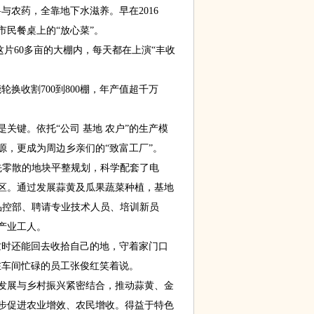
与农药，全靠地下水滋养。早在2016
民餐桌上的“放心菜”。
片60多亩的大棚内，每天都在上演“丰收
换收割700到800棚，年产值超千万
键。依托“公司 基地 农户”的生产模
源，更成为周边乡亲们的“致富工厂”。
零散的地块平整规划，科学配套了电
区。通过发展蒜黄及瓜果蔬菜种植，基地
品控部、聘请专业技术人员、培训新员
产业工人。
时还能回去收拾自己的地，守着家门口
在车间忙碌的员工张俊红笑着说。
展与乡村振兴紧密结合，推动蒜黄、金
步促进农业增效、农民增收。得益于特色