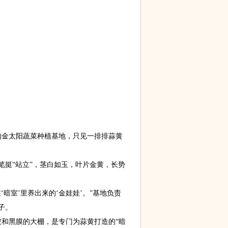
金太阳蔬菜种植基地，只见一排排蒜黄
挺“站立”，茎白如玉，叶片金黄，长势
室’里养出来的‘金娃娃’。”基地负责
子。
和黑膜的大棚，是专门为蒜黄打造的“暗