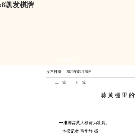
-k8凯发棋牌
版面概览
发布日期:
2026年03月20日
上一篇
下一篇
蒜 黄 棚 里 的“
一排排蒜黄大棚蔚为壮观。
本报记者 弓华静 摄