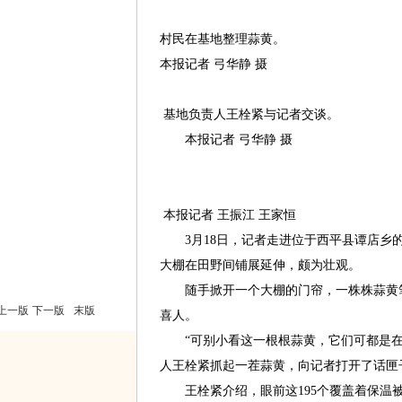
村民在基地整理蒜黄。
本报记者 弓华静 摄
基地负责人王栓紧与记者交谈。
本报记者 弓华静 摄
本报记者 王振江 王家恒
3月18日，记者走进位于西平县谭店乡的
大棚在田野间铺展延伸，颇为壮观。
随手掀开一个大棚的门帘，一株株蒜黄笔
上一版
下一版
末版
喜人。
“可别小看这一根根蒜黄，它们可都是在‘暗
人王栓紧抓起一茬蒜黄，向记者打开了话匣
王栓紧介绍，眼前这195个覆盖着保温被