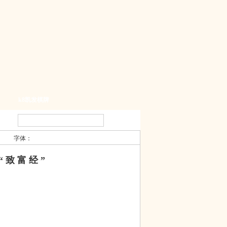
k8凯发棋牌
字体：
 致 富 经 ”