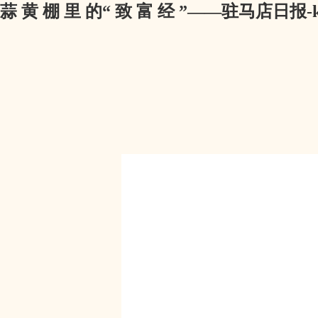
蒜 黄 棚 里 的“ 致 富 经 ”——驻马店日报