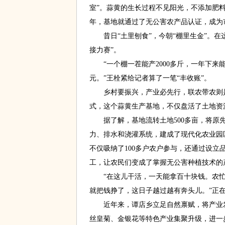
室”。蒜黄的生长过程不见阳光，不添加肥料
年，基地就通过了无公害农产品认证，成为市
昔日“土里刨食”，今朝“棚里生金”。在这
接力赛”。
“一个棚一茬能产2000多斤，一年下来能轮
元。”王栓紧给记者算了一笔“丰收账”。
乡村要振兴，产业必先行，联农带农则是关
式，这个蒜黄生产基地，不仅盘活了土地资
据了解，基地流转土地500多亩，将原先
力、排水和浇灌系统，建成了现代化农业园
不仅吸纳了100多户农户参与，还通过设立
工，让农民们变成了掌握无公害种植技术的
“在这儿干活，一天能拿百十块钱。农忙
就把钱挣了，这日子越过越有奔头儿。”正
近年来，谭店乡立足自然禀赋，将产业发
丝皇菊、金银花等特色产业集聚升级，进一