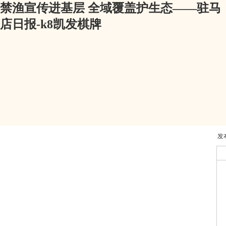
禁渔宣传进基层 全域覆盖护生态——驻马
店日报-k8凯发棋牌
发