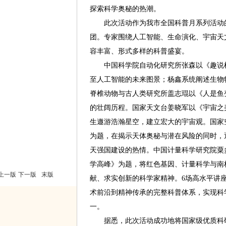
探索科学奥秘的热潮。
此次活动作为我市全国科普月系列活动的
团。专家围绕人工智能、生命演化、宇宙天
容丰富、形式多样的科普盛宴。
中国科学院自动化研究所张森以《趣说机
至人工智能的未来图景；杨鑫系统阐述生物
脊椎动物与古人类研究所盖志琨以《人是鱼
的壮阔历程。国家天文台姜晓军以《宇宙之
生遨游浩瀚星空，建立宏大的宇宙观。国家
为题，在揭示天体奥秘与潜在风险的同时，
天强国建设的热情。中国计量科学研究院粟多
学高峰》为题，将红色基因、计量科学与南
上一版
下一版
末版
献、求实创新的科学家精神。6场高水平讲
术前沿到精神传承的完整科普体系，实现科
一。
据悉，此次活动成功地将国家级优质科研