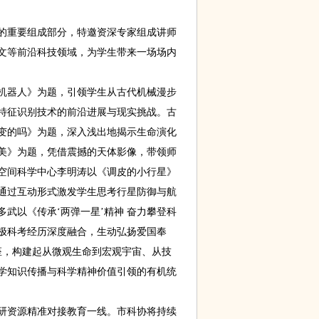
重要组成部分，特邀资深专家组成讲师
文等前沿科技领域，为学生带来一场场内
器人》为题，引领学生从古代机械漫步
特征识别技术的前沿进展与现实挑战。古
变的吗》为题，深入浅出地揭示生命演化
美》为题，凭借震撼的天体影像，带领师
空间科学中心李明涛以《调皮的小行星》
通过互动形式激发学生思考行星防御与航
武以《传承‘两弹一星’精神 奋力攀登科
极科考经历深度融合，生动弘扬爱国奉
座，构建起从微观生命到宏观宇宙、从技
学知识传播与科学精神价值引领的有机统
资源精准对接教育一线。市科协将持续