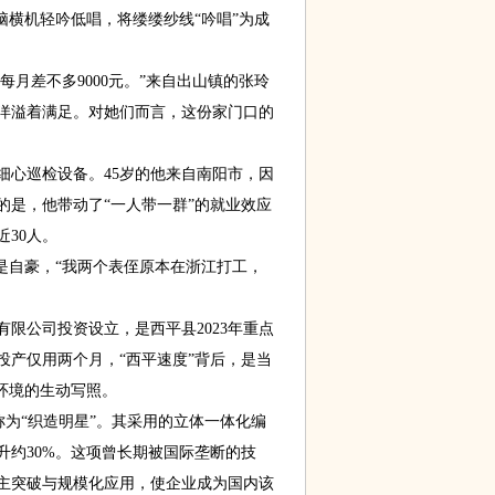
脑横机轻吟低唱，将缕缕纱线“吟唱”为成
每月差不多9000元。”来自出山镇的张玲
洋溢着满足。对她们而言，这份家门口的
心巡检设备。45岁的他来自南阳市，因
的是，他带动了“一人带一群”的就业效应
30人。
自豪，“我两个表侄原本在浙江打工，
公司投资设立，是西平县2023年重点
投产仅用两个月，“西平速度”背后，是当
环境的生动写照。
称为“织造明星”。其采用的立体一体化编
升约30%。这项曾长期被国际垄断的技
自主突破与规模化应用，使企业成为国内该