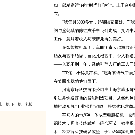
如一部精密运转的“时尚打印机”。上千台电
衣。
“我每月8000多元，还能顾家带娃。”“我
阁与盆尧镇的陈红杰手中飞针走线，笑语中
工作，意味着收入与亲情兼得的美好。
在智能横机车间，车间负责人赵海君正细
访友与西平结缘，自此扎根西平。令人称道
——入职不到一年，经他引荐入厂的工人已近
“在这儿干得真踏实。”赵海君语气中满是
春节回来我劝他们留下。”
河南京嵘科技有限公司由上海京嵘服饰有限
引进并快速落地的智能制造项目。从签约到
上一版
下一版
末版
地推动实施“工业强县”战略、持续优化营商
车间内的stg860一体成型电脑横机，被
织技术，摒弃传统裁剪与缝合环节，效率提
术，经京嵘科技研发攻坚，于2023年实现