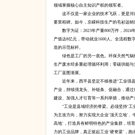
领域掌握核心自主知识产权的领军者。
这不仅是一家企业的技术飞跃，更是河南
要里程碑。如今，京嵘科技生产的毛衫远销
数字为证：2023年产量800万件，2024年
产值达8亿元，带动就业1600人。全流程
造的示范标杆。
绿色是工厂的另一底色。环保天然气锅炉
生产废水经多重处理循环利用；零碳供能与
工厂蓝图渐展。
近年来，西平县坚定不移推进“工业强县
产业，持续强龙头、补链条、促融合，通过
建设、加强人才引育等一系列举措，推动产
“工业是县域经济的脊梁。必须坚持‘工业
为主攻方向，努力实现大企业‘顶天立地’、
高地’，打造具有鲜明特色的产业集群，培
力的工业品牌，真正挺起工业‘硬脊梁’，跑