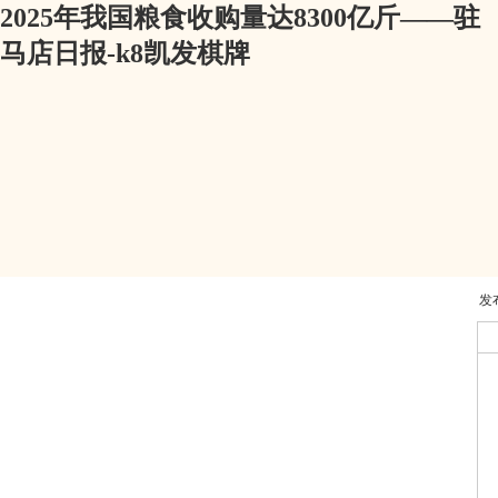
2025年我国粮食收购量达8300亿斤——驻
马店日报-k8凯发棋牌
发