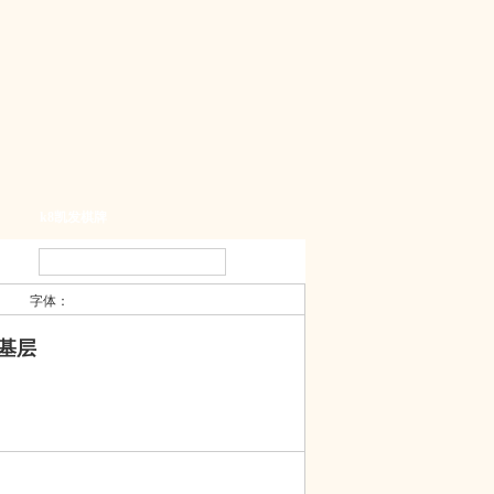
k8凯发棋牌
字体：
基层